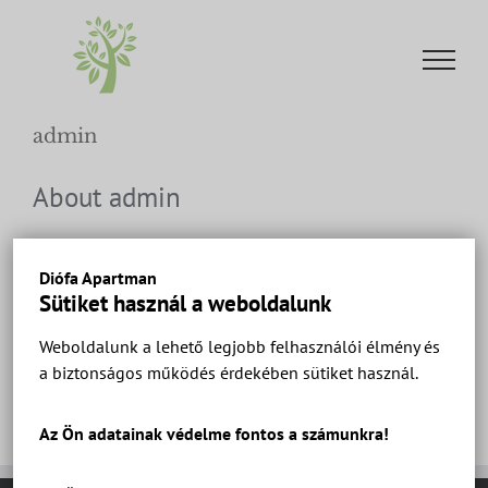
Kihagyás
admin
About
admin
A szerző nem adott nem adott meg minden
Diófa Apartman
adatot.
Sütiket használ a weboldalunk
So far admin has created 0 blog entries.
Weboldalunk a lehető legjobb felhasználói élmény és
a biztonságos működés érdekében sütiket használ.
Az Ön adatainak védelme fontos a számunkra!