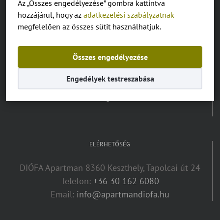
Az „Összes engedélyezése” gombra kattintva
hozzájárul, hogy az
adatkezelési szabályzatnak
NYELV VÁLASZTÓ:
megfelelően az összes sütit használhatjuk.
Magyar
Összes engedélyezése
Deutsch
Engedélyek testreszabása
English
ELÉRHETŐSÉG
DIÓFA Apartman 8360 Keszthely, Tapolcai út 24
Telefon:
+36 30 162 6080
Email:
info@apartmandiofa.hu