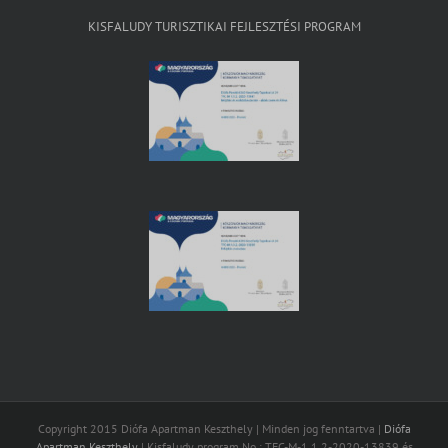
KISFALUDY TURISZTIKAI FEJLESZTÉSI PROGRAM
Copyright 2015 Diófa Apartman Keszthely | Minden jog fenntartva |
Diófa
Apartman Keszthely
| Kisfaludy program No.: TFC-M-1.1.2-2020-13839 és