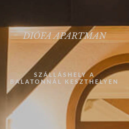
DIÓFA APARTMAN
SZÁLLÁSHELY A
BALATONNÁL KESZTHELYEN