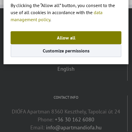
By clicking the “Allow all” button, you consent to the
use of all cookies in accordance with the
data
management policy
.
LANGUAGE:
Magyar
Allow all
Customize permissions
Deutsch
English
CONTACT INFO
DIÓFA Apartman 8360 Keszthely, Tapolcai út 24
Phone:
+36 30 162 6080
Email:
info@apartmandiofa.hu