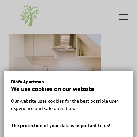
Skip
to
content
Diófa Apartman
We use cookies on our website
Our website uses cookies for the best possible user
Diófa Apartman Keszthely – Ház 2 Apartman 10 –
experience and safe operation.
Apartmanok és szobák a Balatonnál.
The protection of your data is important to us!