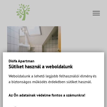
Kihagyás
Diófa Apartman
Sütiket használ a weboldalunk
Weboldalunk a lehető legjobb felhasználói élmény és
a biztonságos működés érdekében sütiket használ.
Az Ön adatainak védelme fontos a számunkra!
Diófa Apartman Keszthely – Apartman 6 Ház 1 –