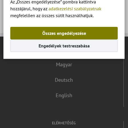
Az „Összes engedélyezése” gombra kattintva
Apartmanok és szobák a Balatonnál.
hozzájárul, hogy az
adatkezelési szabályzatnak
megfelelően az összes sütit használhatjuk.
Összes engedélyezése
Engedélyek testreszabása
NYELV VÁLASZTÓ:
Magyar
Deutsch
English
ELÉRHETŐSÉG