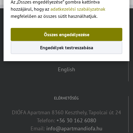
Az „Összes engedélyezése” gombra kattintva
hozzájárul, hogy az
adatkezelési szabályzatnak
megfelelően az összes sütit használhatjuk.
NYELV VÁLASZTÓ:
Összes engedélyezése
Magyar
Engedélyek testreszabása
Deutsch
English
ELÉRHETŐSÉG
DIÓFA Apartman 8360 Keszthely, Tapolcai út 24
Telefon:
+36 30 162 6080
Email:
info@apartmandiofa.hu