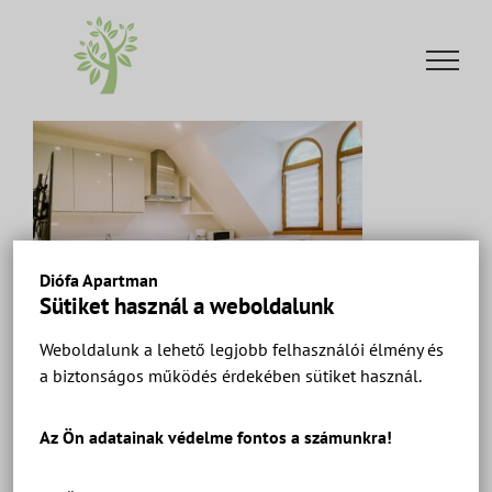
Kihagyás
Diófa Apartman
Sütiket használ a weboldalunk
Weboldalunk a lehető legjobb felhasználói élmény és
a biztonságos működés érdekében sütiket használ.
Diófa Apartman Keszthely – Ház 2 Apartman 10 –
Apartmanok és szobák a Balatonnál.
Az Ön adatainak védelme fontos a számunkra!