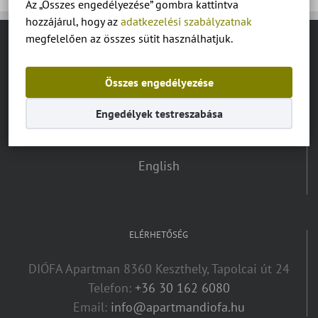
Az „Összes engedélyezése” gombra kattintva
hozzájárul, hogy az
adatkezelési szabályzatnak
megfelelően az összes sütit használhatjuk.
NYELV VÁLASZTÓ:
Összes engedélyezése
Magyar
Engedélyek testreszabása
Deutsch
English
ELÉRHETŐSÉG
DIÓFA Apartman 8360 Keszthely, Tapolcai út 24
Telefon:
+36 30 162 6080
Email:
info@apartmandiofa.hu