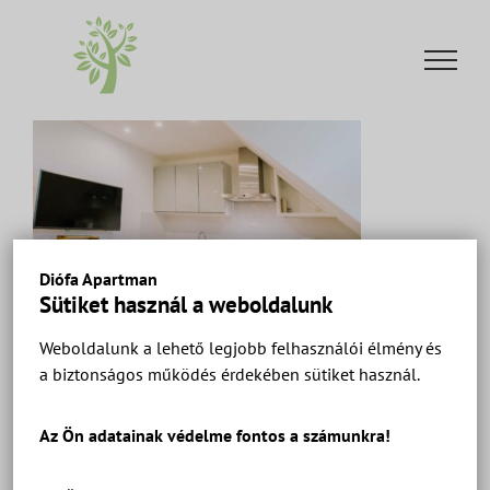
Kihagyás
Diófa Apartman
Sütiket használ a weboldalunk
Weboldalunk a lehető legjobb felhasználói élmény és
a biztonságos működés érdekében sütiket használ.
Diófa Apartman Keszthely – Ház 2 Apartman 10 –
Apartmanok és szobák a Balatonnál.
Az Ön adatainak védelme fontos a számunkra!