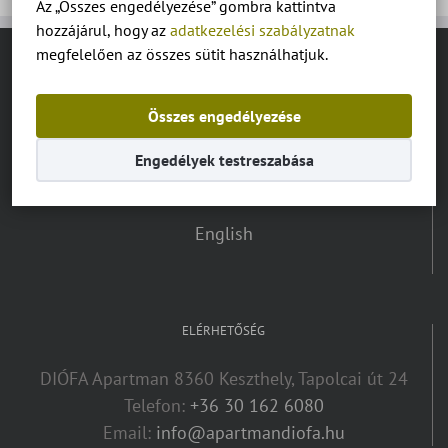
Az „Összes engedélyezése” gombra kattintva
hozzájárul, hogy az
adatkezelési szabályzatnak
megfelelően az összes sütit használhatjuk.
NYELV VÁLASZTÓ:
Összes engedélyezése
Magyar
Engedélyek testreszabása
Deutsch
English
ELÉRHETŐSÉG
DIÓFA Apartman 8360 Keszthely, Tapolcai út 24
Telefon:
+36 30 162 6080
Email:
info@apartmandiofa.hu