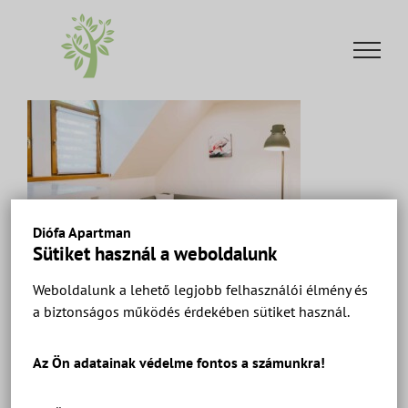
Kihagyás
Diófa Apartman
Sütiket használ a weboldalunk
Weboldalunk a lehető legjobb felhasználói élmény és
a biztonságos működés érdekében sütiket használ.
Diófa Apartman Keszthely – Ház 2 Apartman 10 –
Apartmanok és szobák a Balatonnál.
Az Ön adatainak védelme fontos a számunkra!