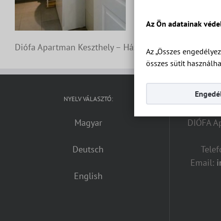
Az Ön adatainak véde
Diófa Apartman Keszthely – Ház 2 Apartman 9 – Apar
Az „Összes engedélyez
összes sütit használha
Engedél
NYELV VÁLASZTÓ:
Magyar
DIÓFA Ap
Deutsch
Tele
Email:
English