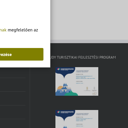
tnak
megfelelően az
yezése
KISFALUDY TURISZTIKAI FEJLESZTÉSI PROGRAM