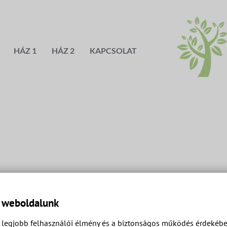
HÁZ 1
HÁZ 2
KAPCSOLAT
a weboldalunk
legjobb felhasználói élmény és a biztonságos működés érdekében