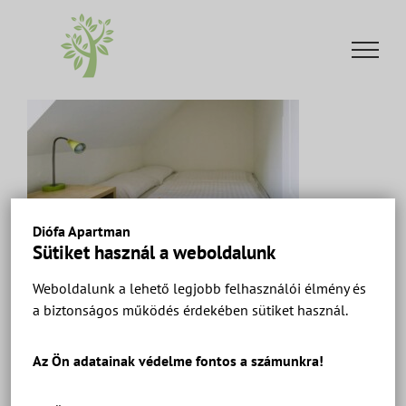
Kihagyás
Diófa Apartman
Sütiket használ a weboldalunk
Weboldalunk a lehető legjobb felhasználói élmény és
a biztonságos működés érdekében sütiket használ.
Diófa Apartman Keszthely – Ház 2 Apartman
DeLuxe – Apartmanok és szobák a Balatonnál.
Az Ön adatainak védelme fontos a számunkra!