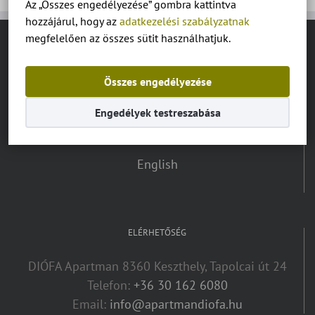
Az „Összes engedélyezése” gombra kattintva
hozzájárul, hogy az
adatkezelési szabályzatnak
megfelelően az összes sütit használhatjuk.
NYELV VÁLASZTÓ:
Összes engedélyezése
Magyar
Engedélyek testreszabása
Deutsch
English
ELÉRHETŐSÉG
DIÓFA Apartman 8360 Keszthely, Tapolcai út 24
Telefon:
+36 30 162 6080
Email:
info@apartmandiofa.hu