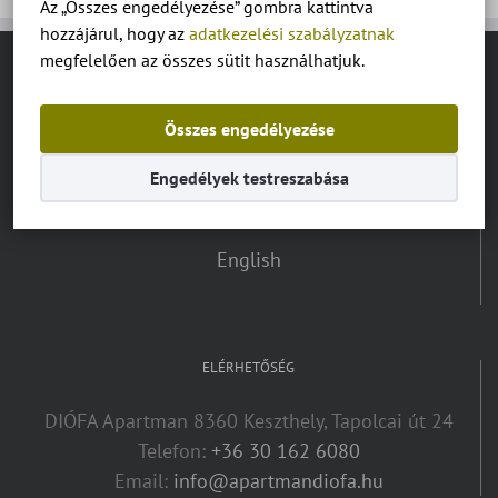
Az „Összes engedélyezése” gombra kattintva
hozzájárul, hogy az
adatkezelési szabályzatnak
megfelelően az összes sütit használhatjuk.
NYELV VÁLASZTÓ:
Összes engedélyezése
Magyar
Engedélyek testreszabása
Deutsch
English
ELÉRHETŐSÉG
DIÓFA Apartman 8360 Keszthely, Tapolcai út 24
Telefon:
+36 30 162 6080
Email:
info@apartmandiofa.hu