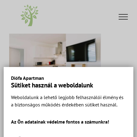
Kihagyás
Diófa Apartman
Sütiket használ a weboldalunk
Weboldalunk a lehető legjobb felhasználói élmény és
a biztonságos működés érdekében sütiket használ.
Diófa Apartman Keszthely – Ház 2 Apartman
Superior – Apartmanok és szobák a Balatonnál.
Az Ön adatainak védelme fontos a számunkra!