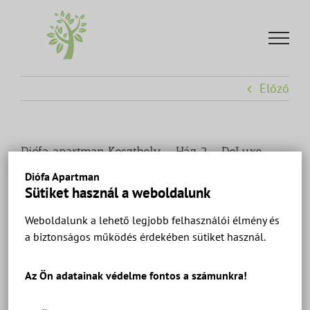
Kihagyás
Előző
Diófa apartman Keszthely – Ház 2 – DeLuxe
Apartman alaprajz.
Diófa Apartman
Sütiket használ a weboldalunk
Weboldalunk a lehető legjobb felhasználói élmény és
a biztonságos működés érdekében sütiket használ.
Az Ön adatainak védelme fontos a számunkra!