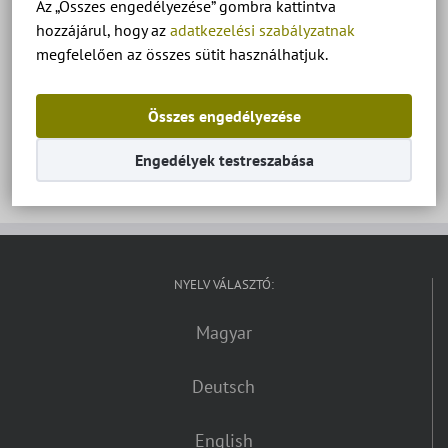
Az „Összes engedélyezése” gombra kattintva
hozzájárul, hogy az
adatkezelési szabályzatnak
megfelelően az összes sütit használhatjuk.
Diófa apartman Keszthely – Ház 2 – DeLuxe
Apartman alaprajz.
Összes engedélyezése
Engedélyek testreszabása
NYELV VÁLASZTÓ:
Magyar
Deutsch
English