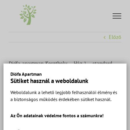
Kihagyás
Előző
Diófa apartman Keszthely – Ház 1 – standard
szoba alaprajz.
Diófa Apartman
Sütiket használ a weboldalunk
Weboldalunk a lehető legjobb felhasználói élmény és
a biztonságos működés érdekében sütiket használ.
Az Ön adatainak védelme fontos a számunkra!