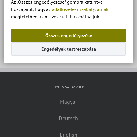
Az „Összes engedélyezése” gombra kattintva
hozzájárul, hogy az
adatkezelési szabályzatnak
megfelelően az összes sütit használhatjuk.
Diófa apartman Keszthely – Ház 1 – standard
szoba alaprajz.
Összes engedélyezése
Engedélyek testreszabása
NYELV VÁLASZTÓ:
Magyar
Deutsch
English