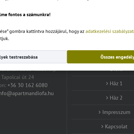
lme fontos a számunkra!
ése” gombra kattintva hozzájárul, hogy az
adatkezelési szabályza
tjuk.
ELÉRHETŐSÉG
OLDALAK
yek testreszabása
Összes engedél
artman 8360 Keszthely,
Diófa
Tapolcai út 24
Ház 1
fon:
+36 30 162 6080
info@apartmandiofa.hu
Ház 2
Impresszum
Kapcsolat