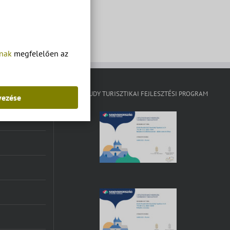
tnak
megfelelően az
KISFALUDY TURISZTIKAI FEJLESZTÉSI PROGRAM
yezése