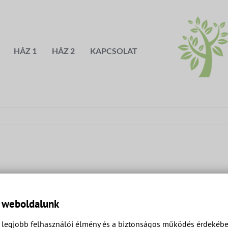
HÁZ 1
HÁZ 2
KAPCSOLAT
a weboldalunk
legjobb felhasználói élmény és a biztonságos működés érdekében