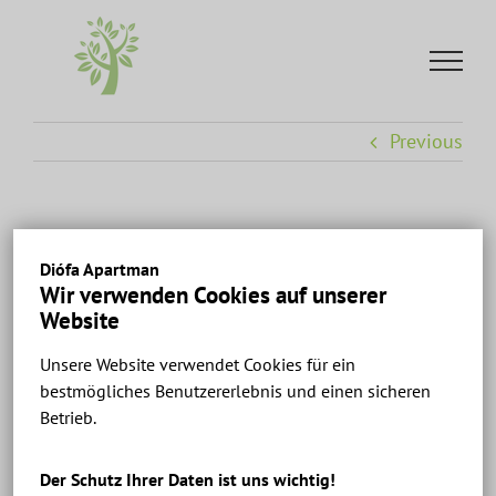
Skip
to
content
Previous
Diófa apartman Keszthely – Ház 2 – Apartman 7
Diófa Apartman
alaprajz.
Wir verwenden Cookies auf unserer
Website
Unsere Website verwendet Cookies für ein
bestmögliches Benutzererlebnis und einen sicheren
Betrieb.
Der Schutz Ihrer Daten ist uns wichtig!