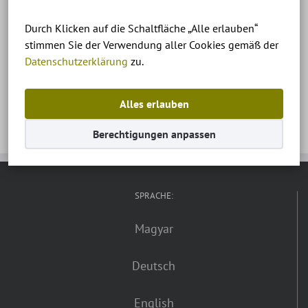
Durch Klicken auf die Schaltfläche „Alle erlauben“
Diófa apartman Keszthely – Ház 2 – Apartman 7
stimmen Sie der Verwendung aller Cookies gemäß der
alaprajz.
Datenschutzerklärung
zu.
Alles erlauben
Berechtigungen anpassen
SPRACHE:
Magyar
Deutsch
English