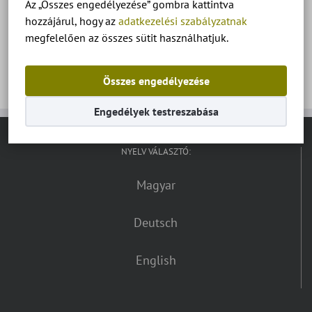
Az „Összes engedélyezése” gombra kattintva
hozzájárul, hogy az
adatkezelési szabályzatnak
megfelelően az összes sütit használhatjuk.
Összes engedélyezése
Engedélyek testreszabása
NYELV VÁLASZTÓ:
Magyar
Deutsch
English