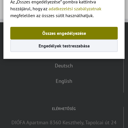
Az „Összes engedélyezése” gombra kattintva
hozzájárul, hogy az
adatkezelési szabályzatnak
megfelelően az összes sütit használhatjuk.
Összes engedélyezése
NYELV VÁLASZTÓ:
Engedélyek testreszabása
Magyar
Deutsch
English
ELÉRHETŐSÉG
DIÓFA Apartman 8360 Keszthely, Tapolcai út 24