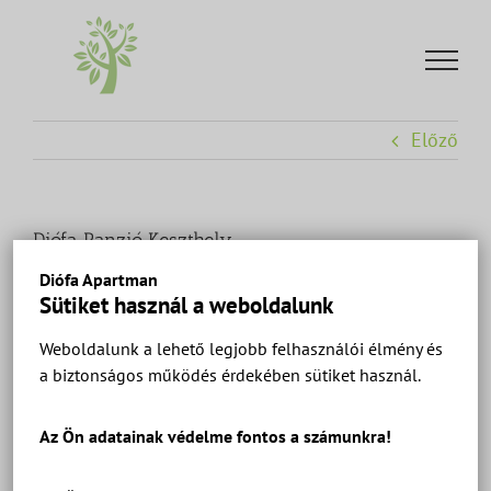
Kihagyás
Előző
Diófa Panzió Keszthely
Diófa Apartman
Sütiket használ a weboldalunk
Weboldalunk a lehető legjobb felhasználói élmény és
a biztonságos működés érdekében sütiket használ.
Diófa Panzió Keszthely – szobák és apartmanok a
Balatonnál
Az Ön adatainak védelme fontos a számunkra!