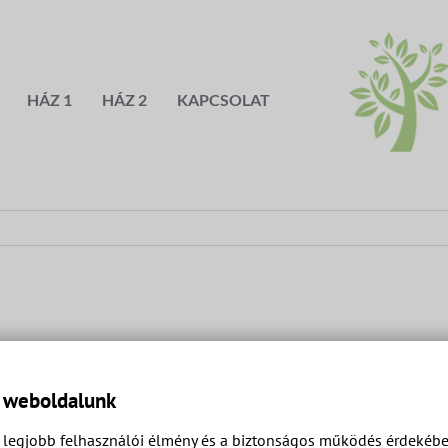
HÁZ 1
HÁZ 2
KAPCSOLAT
a weboldalunk
legjobb felhasználói élmény és a biztonságos működés érdekében