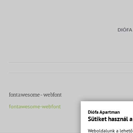
Kihagyás
DIÓFA
fontawesome-webfont
fontawesome-webfont
Diófa Apartman
Sütiket használ 
Weboldalunk a lehető 