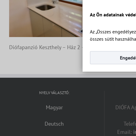
Az Ön adatainak véde
Az „Összes engedélyez
összes sütit használha
Diófapanzió Keszthely – Ház 2 – Apartman 7
Engedél
NYELV VÁLASZTÓ:
Magyar
DIÓFA Ap
Deutsch
Tele
Email: