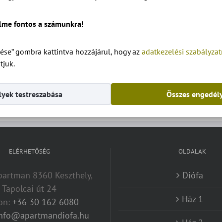
lme fontos a számunkra!
ése” gombra kattintva hozzájárul, hogy az
adatkezelési szabályza
tjuk.
yek testreszabása
Összes engedél
ELÉRHETŐSÉG
OLDALAK
artman 8360 Keszthely,
Diófa
Tapolcai út 24
Ház 1
fon:
+36 30 162 6080
info@apartmandiofa.hu