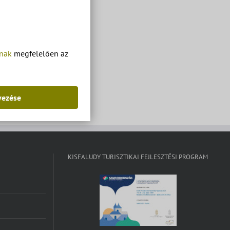
tnak
megfelelően az
yezése
KISFALUDY TURISZTIKAI FEJLESZTÉSI PROGRAM