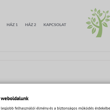
HÁZ 1
HÁZ 2
KAPCSOLAT
a weboldalunk
legjobb felhasználói élmény és a biztonságos működés érdekében