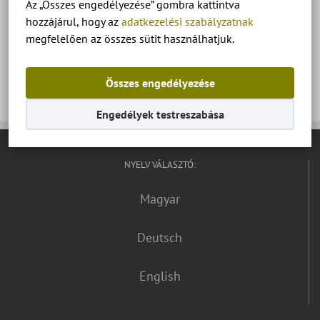
Az „Összes engedélyezése” gombra kattintva
Kehidakustány, thermalfürdő
hozzájárul, hogy az
adatkezelési szabályzatnak
megfelelően az összes sütit használhatjuk.
Összes engedélyezése
Engedélyek testreszabása
NYELV VÁLASZTÓ:
Magyar
Deutsch
English