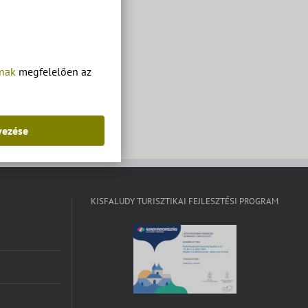
tnak
megfelelően az
yezése
KISFALUDY TURISZTIKAI FEJLESZTÉSI PROGRAM