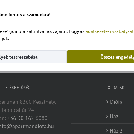
lme fontos a számunkra!
ése” gombra kattintva hozzájárul, hogy az
adatkezelési szabályza
tjuk.
alaprajz- Apartmanok és szobák a Balatonnál.
yek testreszabása
Összes engedél
ELÉRHETŐSÉG
OLDALAK
artman 8360 Keszthely,
Diófa
Tapolcai út 24
Ház 1
fon:
+36 30 162 6080
info@apartmandiofa.hu
Ház 2