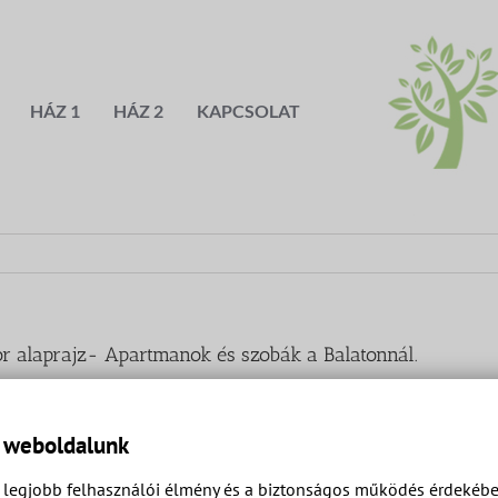
HÁZ 1
HÁZ 2
KAPCSOLAT
 alaprajz- Apartmanok és szobák a Balatonnál.
a weboldalunk
legjobb felhasználói élmény és a biztonságos működés érdekében