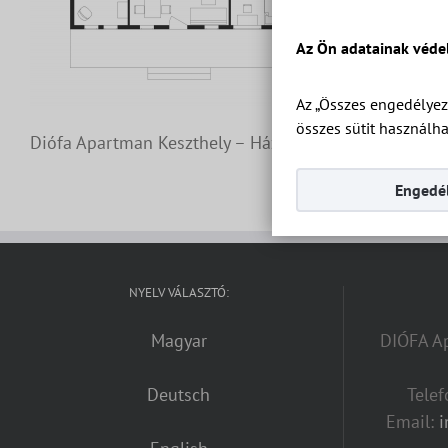
Az Ön adatainak véde
Az „Összes engedélyez
összes sütit használha
Diófa Apartman Keszthely – Ház 2 Apartman Superior 
Engedél
NYELV VÁLASZTÓ:
Magyar
DIÓFA Ap
Deutsch
Tele
Email: