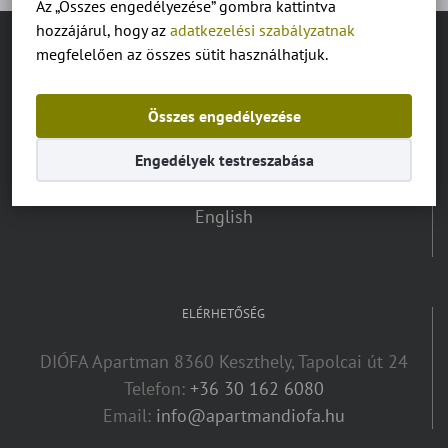
Az „Összes engedélyezése” gombra kattintva
hozzájárul, hogy az
adatkezelési szabályzatnak
megfelelően az összes sütit használhatjuk.
NYELV VÁLASZTÓ:
Magyar
Összes engedélyezése
Engedélyek testreszabása
Deutsch
English
ELÉRHETŐSÉG
DIÓFA Apartman 8360 Keszthely, Tapolcai út 24
Telefon:
+36 30 162 6080
Email:
info@apartmandiofa.hu