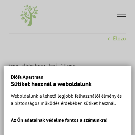
Kihagyás
Előző
tree-slideshow-leaf-14.png
Diófa Apartman
Sütiket használ a weboldalunk
Weboldalunk a lehető legjobb felhasználói élmény és
a biztonságos működés érdekében sütiket használ.
Az Ön adatainak védelme fontos a számunkra!