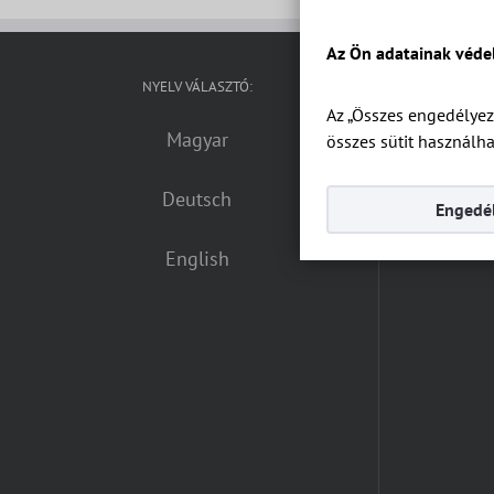
Az Ön adatainak véde
NYELV VÁLASZTÓ:
Az „Összes engedélyez
Magyar
DIÓFA Ap
összes sütit használha
Deutsch
Tele
Engedél
Email:
English