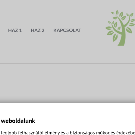
HÁZ 1
HÁZ 2
KAPCSOLAT
a weboldalunk
legjobb felhasználói élmény és a biztonságos működés érdekében