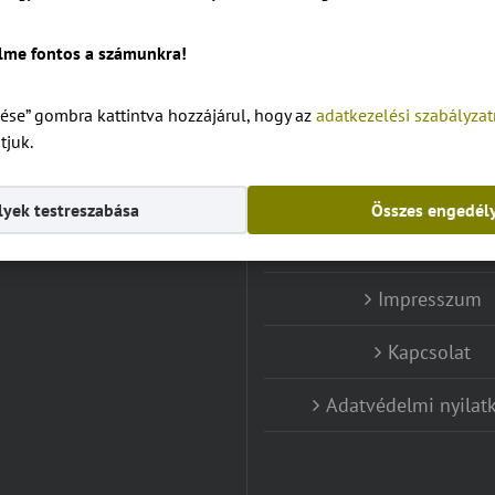
lme fontos a számunkra!
ELÉRHETŐSÉG
OLDALAK
ése” gombra kattintva hozzájárul, hogy az
adatkezelési szabályza
artman 8360 Keszthely,
Diófa
tjuk.
Tapolcai út 24
Ház 1
fon:
+36 30 162 6080
yek testreszabása
Összes engedél
info@apartmandiofa.hu
Ház 2
Impresszum
Kapcsolat
Adatvédelmi nyilat