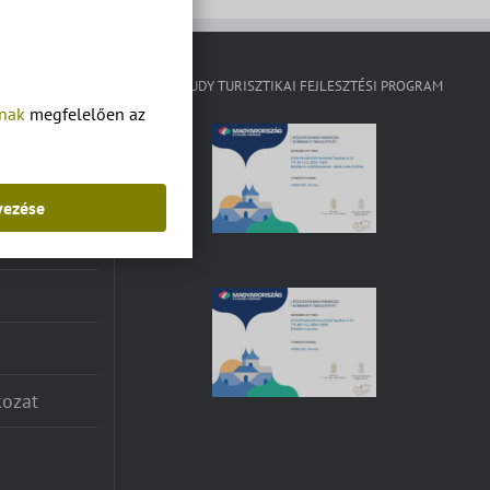
KISFALUDY TURISZTIKAI FEJLESZTÉSI PROGRAM
tnak
megfelelően az
yezése
kozat