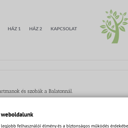
HÁZ 1
HÁZ 2
KAPCSOLAT
rtmanok és szobák a Balatonnál.
a weboldalunk
legjobb felhasználói élmény és a biztonságos működés érdekében