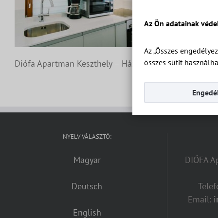
Az Ön adatainak véde
Az „Összes engedélyez
összes sütit használha
Diófa Apartman Keszthely – Ház 2 Apartman 7 – Apar
Engedél
NYELV VÁLASZTÓ:
Magyar
DIÓFA Ap
Deutsch
Tele
Email:
English