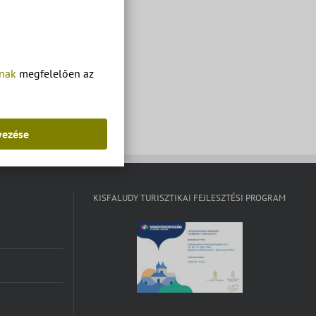
tnak
megfelelően az
yezése
KISFALUDY TURISZTIKAI FEJLESZTÉSI PROGRAM