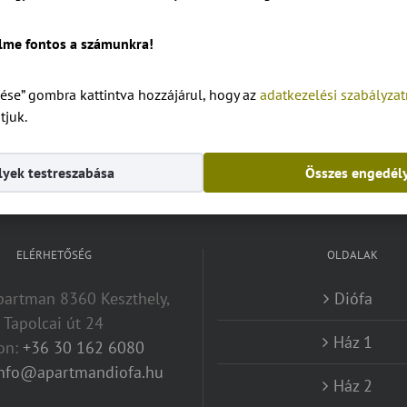
lme fontos a számunkra!
ése” gombra kattintva hozzájárul, hogy az
adatkezelési szabályza
tjuk.
tmanok és szobák a Balatonnál.
yek testreszabása
Összes engedél
ELÉRHETŐSÉG
OLDALAK
artman 8360 Keszthely,
Diófa
Tapolcai út 24
Ház 1
fon:
+36 30 162 6080
info@apartmandiofa.hu
Ház 2